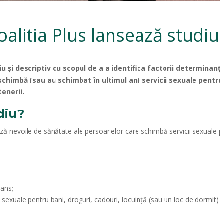
litia Plus lansează studiu
u și descriptiv cu scopul de a a identifica factorii determinanț
e schimbă (sau au schimbat în ultimul an) servicii sexuale pentr
tenerii.
diu?
 nevoile de sănătate ale persoanelor care schimbă servicii sexuale pe
rans;
icii sexuale pentru bani, droguri, cadouri, locuință (sau un loc de dorm