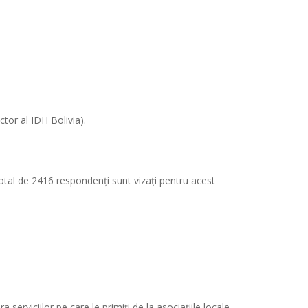
ctor al IDH Bolivia).
 total de 2416 respondenți sunt vizați pentru acest
 serviciilor pe care le primiți de la asociațiile locale.