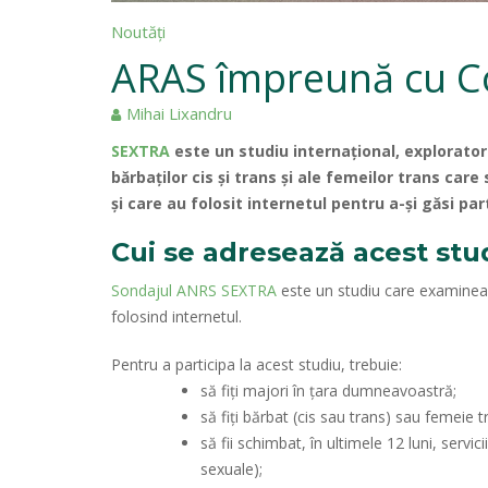
Noutăți
ARAS împreună cu Coa
Mihai Lixandru
SEXTRA
este un studiu internațional, exploratori
bărbaților cis și trans și ale femeilor trans car
și care au folosit internetul pentru a-și găsi par
Cui se adresează acest stu
Sondajul ANRS SEXTRA
este un studiu care examinează
folosind internetul.
Pentru a participa la acest studiu, trebuie:
să fiți majori în țara dumneavoastră;
să fiți bărbat (cis sau trans) sau femeie t
să fii schimbat, în ultimele 12 luni, serv
sexuale);