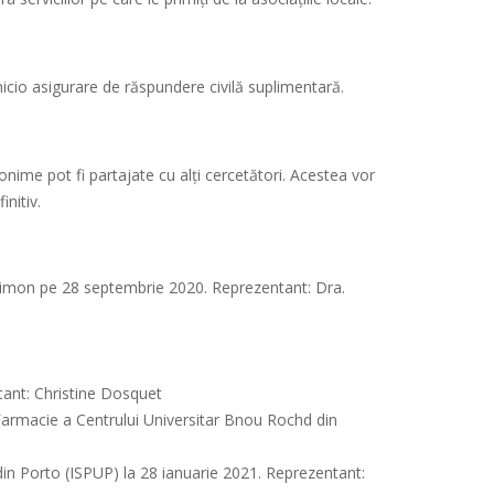
nicio asigurare de răspundere civilă suplimentară.
onime pot fi partajate cu alți cercetători. Acestea vor
nitiv.
n Simon pe 28 septembrie 2020. Reprezentant: Dra.
ntant: Christine Dosquet
 Farmacie a Centrului Universitar Bnou Rochd din
 din Porto (ISPUP) la 28 ianuarie 2021. Reprezentant: