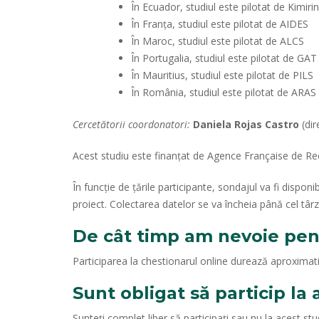
În Ecuador, studiul este pilotat de Kimiri
În Franța, studiul este pilotat de AIDES
În Maroc, studiul este pilotat de ALCS
În Portugalia, studiul este pilotat de GAT
În Mauritius, studiul este pilotat de PILS
În România, studiul este pilotat de ARAS
Cercetătorii coordonatori:
Daniela Rojas Castro
(dir
Acest studiu este finanțat de Agence Française de Rech
În funcție de țările participante, sondajul va fi dispo
proiect. Colectarea datelor se va încheia până cel târ
De cât timp am nevoie pen
Participarea la chestionarul online durează aproximat
Sunt obligat să particip la
Sunteți complet liber să participați sau nu la acest studi