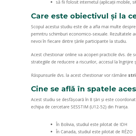
să fii folosit internetul (aplicații mobile
Care este obiectivul și la c
Scopul acestui studiu este de a afla mai multe despre n
pemntru schimburi economico-sexuale. Rezultatele aces
nevoi în fiecare dintre țările participante la studiu.
Acest chestionar online va acoperi practicile dvs. de s
strategiile de reducere a riscurilor, accesul la îngrijire
Răspunsurile dvs. la acest chestionar vor rămâne
str
Cine se află în spatele ace
Acest studiu se desfășoară în 8 țări și este coordonat
echipa de cercetare SESSTIM (U12-52) din Franța.
În Bolivia, studiul este pilotat de IDH
În Canada, studiul este pilotat de RÉZO