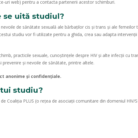
, site-uri web) pentru a contacta partenerii acestor schimburi.
e se uită studiul?
evoile de sănătate sexuală ale bărbaților cis și trans și ale femeilor 
tui studiu vor fi utilizate pentru a ghida, crea sau adapta interven
chimb, practicile sexuale, cunoștințele despre HIV și alte infecții cu t
 și prevenire și nevoile de sănătate, printre altele.
ict anonime și confidențiale.
stui studiu?
 de Coaliția PLUS (o rețea de asociații comunitare din domeniul HIV/SI