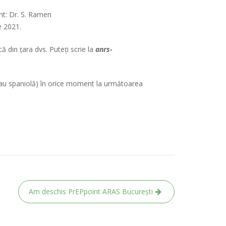
ant: Dr. S. Ramen
e 2021.
ă din țara dvs. Puteți scrie la
anrs-
 sau spaniolă) în orice moment la următoarea
Am deschis PrEPpoint ARAS București