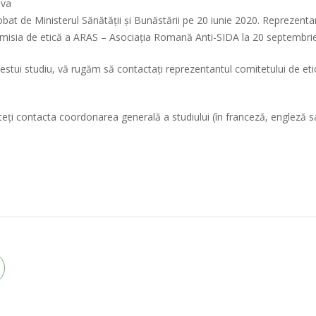
lva
robat de Ministerul Sănătății și Bunăstării pe 20 iunie 2020. Reprezent
omisia de etică a ARAS – Asociația Romană Anti-SIDA la 20 septembri
cestui studiu, vă rugăm să contactați reprezentantul comitetului de etic
puteți contacta coordonarea generală a studiului (în franceză, engleză