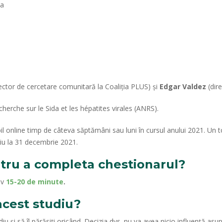
na
ector de cercetare comunitară la Coaliția PLUS) și
Edgar Valdez
(dire
erche sur le Sida et les hépatites virales (ANRS).
nibil online timp de câteva săptămâni sau luni în cursul anului 2021. Un
ziu la 31 decembrie 2021.
tru a completa chestionarul?
iv
15-20 de minute
.
 acest studiu?
u și să îl părăsiți oricând. Decizia dvs. nu va avea nicio influență asupra