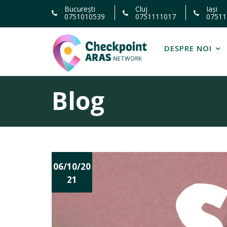
Skip
București
Cluj
Iași
0751010539
0751111017
07511
to
content
DESPRE NOI
Blog
Nout
06/10/20
ăți
21