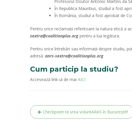
Profesorul Doutor António Martins da Si
În Republica Mauritius, studiul a fost ap
În România, studiul a fost aprobat de C
Pentru orice reclamații referitoare la natura etică a a
sextra@coalitionplus.org
pentru a lua legătura.
Pentru orice întrebări sau informații despre studiu, 
adresă:
anrs-sextra@coalitionplus.org
Cum particip la studiu?
Accesează link-ul de mai
AICI
Navigare
Checkpoint te vrea voluntARAS în București!!!
în
articole