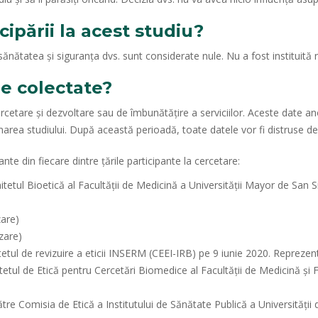
icipării la acest studiu?
nătatea și siguranța dvs. sunt considerate nule. Nu a fost instituită 
le colectate?
ercetare și dezvoltare sau de îmbunătățire a serviciilor. Aceste date an
area studiului. După această perioadă, toate datele vor fi distruse defi
te din fiecare dintre țările participante la cercetare:
mitetul Bioetică al Facultății de Medicină a Universității Mayor de Sa
zare)
izare)
tetul de revizuire a eticii INSERM (CEEI-IRB) pe 9 iunie 2020. Repreze
tetul de Etică pentru Cercetări Biomedice al Facultății de Medicină și
ătre Comisia de Etică a Institutului de Sănătate Publică a Universității