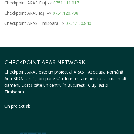
Checkpoint ARAS Cluj –>
0751.111.017
Checkpoint ARAS Iași –>
0751.120.708
Checkpoint ARAS Timișoara –>
0
751.120.840
CHECKPOINT ARAS NETWORK
Checkpoint ARAS este un proiect al ARAS - Asociația Română
Anti-SIDA care își propune să ofere testare pentru cât mai mulți
oameni. Există câte un centru în București, Cluj, Iași și
Timișoara.
Un proiect al: