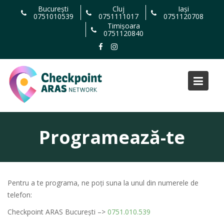
Skip
București
Cluj
Iași
0751010539
0751111017
0751120708
to
Timișoara
content
0751120840
Programează-te
Pentru a te programa, ne poți suna la unul din numerele de
telefon:
Checkpoint ARAS București –>
0751.010.539