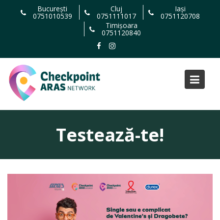
Skip
București
Cluj
Iași
0751010539
0751111017
0751120708
to
Timișoara
content
0751120840
Testează-te!