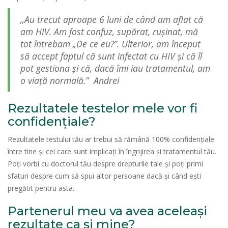
,,Au trecut aproape 6 luni de când am aflat că
am HIV. Am fost confuz, supărat, ru
ș
inat, mă
tot întrebam „De ce eu?”. Ulterior, am început
să accept faptul că sunt infectat cu HIV
ș
i că îl
pot gestiona
ș
i că, dacă îmi iau tratamentul, am
o via
ț
ă normală.”
Andrei
Rezultatele testelor mele vor fi
confidențiale?
Rezultatele testului tău ar trebui să rămână 100% confidențiale
între tine și cei care sunt implicați în îngrijirea și tratamentul tău.
Poți vorbi cu doctorul tău despre drepturile tale și poți primi
sfaturi despre cum să spui altor persoane dacă și când ești
pregătit pentru asta.
Partenerul meu va avea aceleași
rezultate ca și mine?