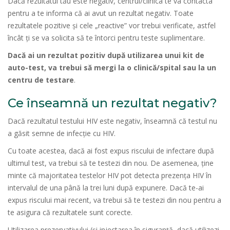
Dacă rezultatul tău este negativ, centrul/clinica te va contacta
pentru a te informa că ai avut un rezultat negativ. Toate
rezultatele pozitive și cele „reactive” vor trebui verificate, astfel
încât ți se va solicita să te întorci pentru teste suplimentare.
Dacă ai un rezultat pozitiv după utilizarea unui kit de
auto-test, va trebui să mergi la o clinică/spital sau la un
centru de testare
.
Ce înseamnă un rezultat negativ?
Dacă rezultatul testului HIV este negativ, înseamnă că testul nu
a găsit semne de infecție cu HIV.
Cu toate acestea, dacă ai fost expus riscului de infectare după
ultimul test, va trebui să te testezi din nou. De asemenea, ține
minte că majoritatea testelor HIV pot detecta prezența HIV în
intervalul de una până la trei luni după expunere. Dacă te-ai
expus riscului mai recent, va trebui să te testezi din nou pentru a
te asigura că rezultatele sunt corecte.
Utilizarea prezervativului (și injectarea în siguranță, dacă utilizezi