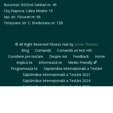
București: Bd.Eroii Sanitari nr. 49
Cluj-Napoca: Calea Moților 19
Iași: str. Păcurari nr. 66
Timișoara: str. C. Brediceanu nr. 13B
© All Right Reserved
Fitness Hub by
Acme Themes
Blog
Comandă
Comandă un test HIV
Consiliere pre-testare
Despre noi
Feedback
Home
Implică-te
Informează-te
Medici Friendly 🌈
Programează-te
Săptămâna Internațională a Testării
Săptămâna Internațională a Testării 2021
Săptămâna Internațională a Testării 2024
Săptămâna Internațională a Testării 2025
Săptămâna Internațională a Testării 2025 – Testare în centre
Servicii
Testează-te!
Thank you page
Trimite rezultatul