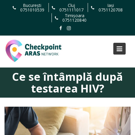
Skip
București
Cluj
Iași
0751010539
0751111017
0751120708
to
Timișoara
content
0751120840
Ce se întâmplă după
testarea HIV?