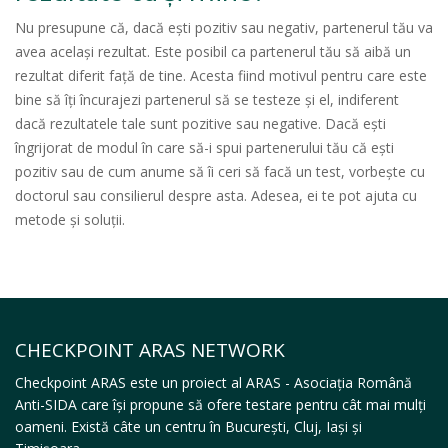
Nu presupune că, dacă ești pozitiv sau negativ, partenerul tău va
avea același rezultat. Este posibil ca partenerul tău să aibă un
rezultat diferit față de tine. Acesta fiind motivul pentru care este
bine să îți încurajezi partenerul să se testeze și el, indiferent
dacă rezultatele tale sunt pozitive sau negative. Dacă ești
îngrijorat de modul în care să-i spui partenerului tău că ești
pozitiv sau de cum anume să îi ceri să facă un test, vorbește cu
doctorul sau consilierul despre asta. Adesea, ei te pot ajuta cu
metode și soluții.
CHECKPOINT ARAS NETWORK
Checkpoint ARAS este un proiect al ARAS - Asociația Română
Anti-SIDA care își propune să ofere testare pentru cât mai mulți
oameni. Există câte un centru în București, Cluj, Iași și