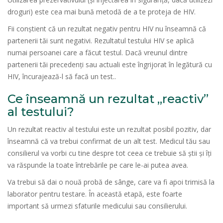
droguri) este cea mai bună metodă de a te proteja de HIV.
Fii conștient că un rezultat negativ pentru HIV nu înseamnă că
partenerii tăi sunt negativi. Rezultatul testului HIV se aplică
numai persoanei care a făcut testul. Dacă vreunul dintre
partenerii tăi precedenți sau actuali este îngrijorat în legătură cu
HIV, încurajează-l să facă un test..
Ce înseamnă un rezultat „reactiv”
al testului?
Un rezultat reactiv al testului este un rezultat posibil pozitiv, dar
înseamnă că va trebui confirmat de un alt test. Medicul tău sau
consilierul va vorbi cu tine despre tot ceea ce trebuie să știi și îți
va răspunde la toate întrebările pe care le-ai putea avea.
Va trebui să dai o nouă probă de sânge, care va fi apoi trimisă la
laborator pentru testare. În această etapă, este foarte
important să urmezi sfaturile medicului sau consilierului.