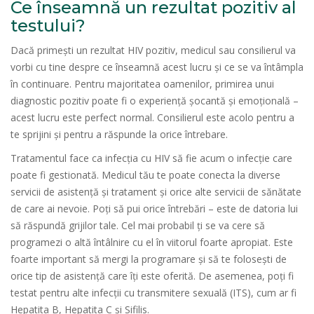
Ce înseamnă un rezultat pozitiv al
testului?
Dacă primești un rezultat HIV pozitiv, medicul sau consilierul va
vorbi cu tine despre ce înseamnă acest lucru și ce se va întâmpla
în continuare. Pentru majoritatea oamenilor, primirea unui
diagnostic pozitiv poate fi o experiență șocantă și emoțională –
acest lucru este perfect normal. Consilierul este acolo pentru a
te sprijini și pentru a răspunde la orice întrebare.
Tratamentul face ca infecția cu HIV să fie acum o infecție care
poate fi gestionată. Medicul tău te poate conecta la diverse
servicii de asistență și tratament și orice alte servicii de sănătate
de care ai nevoie. Poți să pui orice întrebări – este de datoria lui
să răspundă grijilor tale. Cel mai probabil ți se va cere să
programezi o altă întâlnire cu el în viitorul foarte apropiat. Este
foarte important să mergi la programare și să te folosești de
orice tip de asistență care îți este oferită. De asemenea, poți fi
testat pentru alte infecții cu transmitere sexuală (ITS), cum ar fi
Hepatita B, Hepatita C și Sifilis.