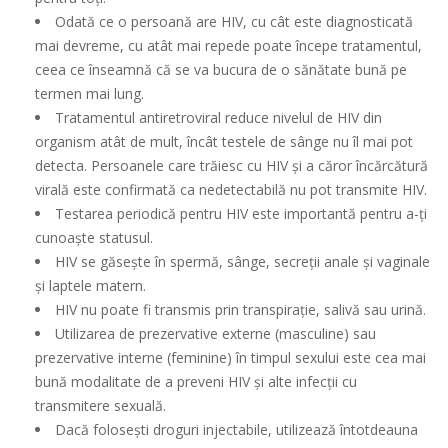
Odată ce o persoană are HIV, cu cât este diagnosticată
mai devreme, cu atât mai repede poate începe tratamentul,
ceea ce înseamnă că se va bucura de o sănătate bună pe
termen mai lung.
Tratamentul antiretroviral reduce nivelul de HIV din
organism atât de mult, încât testele de sânge nu îl mai pot
detecta. Persoanele care trăiesc cu HIV și a căror încărcătură
virală este confirmată ca nedetectabilă nu pot transmite HIV.
Testarea periodică pentru HIV este importantă pentru a-ți
cunoaște statusul.
HIV se găsește în spermă, sânge, secreții anale și vaginale
și laptele matern.
HIV nu poate fi transmis prin transpirație, salivă sau urină.
Utilizarea de prezervative externe (masculine) sau
prezervative interne (feminine) în timpul sexului este cea mai
bună modalitate de a preveni HIV și alte infecții cu
transmitere sexuală.
Dacă folosești droguri injectabile, utilizează întotdeauna