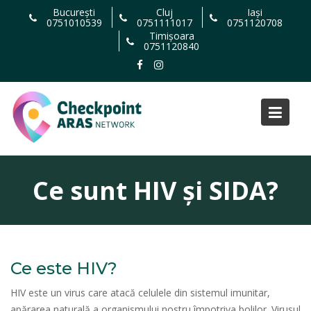
Skip
București
Cluj
Iași
0751010539
0751111017
0751120708
to
Timișoara
content
0751120840
Ce sunt HIV și SIDA?
Ce este HIV?
HIV este un virus care atacă celulele din sistemul imunitar,
apărarea naturală a organismului nostru împotriva bolilor. Virusul