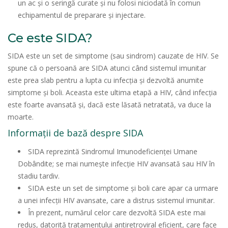
un ac și o seringă curate și nu folosi niciodată în comun
echipamentul de preparare și injectare.
Ce este SIDA?
SIDA este un set de simptome (sau sindrom) cauzate de HIV. Se
spune că o persoană are SIDA atunci când sistemul imunitar
este prea slab pentru a lupta cu infecția și dezvoltă anumite
simptome și boli. Aceasta este ultima etapă a HIV, când infecția
este foarte avansată și, dacă este lăsată netratată, va duce la
moarte.
Informații de bază despre SIDA
SIDA reprezintă Sindromul Imunodeficienței Umane
Dobândite; se mai numește infecție HIV avansată sau HIV în
stadiu tardiv.
SIDA este un set de simptome și boli care apar ca urmare
a unei infecții HIV avansate, care a distrus sistemul imunitar.
În prezent, numărul celor care dezvoltă SIDA este mai
redus, datorită tratamentului antiretroviral eficient, care face