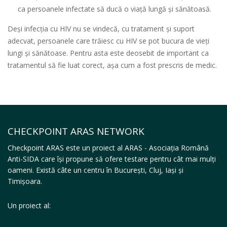
ca persoanele infectate să ducă o viață lungă și sănătoasă.
Deși infecția cu HIV nu se vindecă, cu tratament și suport
adecvat, persoanele care trăiesc cu HIV se pot bucura de vieți
lungi și sănătoase. Pentru asta este deosebit de important ca
tratamentul să fie luat corect, așa cum a fost prescris de medic.
CHECKPOINT ARAS NETWORK
Checkpoint ARAS este un proiect al ARAS - Asociația Română
Anti-SIDA care își propune să ofere testare pentru cât mai mulți
oameni. Există câte un centru în București, Cluj, Iași și
Timișoara.
Un proiect al: