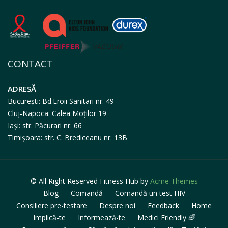
CONTACT
ADRESĂ
București: Bd.Eroii Sanitari nr. 49
Cluj-Napoca: Calea Moților 19
Iași: str. Păcurari nr. 66
Timișoara: str. C. Brediceanu nr. 13B
© All Right Reserved
Fitness Hub by
Acme Themes
Blog
Comandă
Comandă un test HIV
Consiliere pre-testare
Despre noi
Feedback
Home
Implică-te
Informează-te
Medici Friendly 🌈