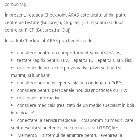
comunități.
În prezent, rețeaua Checkpoint ARAS este alcătuită din patru
centre de testare (București, Cluj, Iași și Timișoara) și două
centre cu PrEP (București și Cluj).
În cadrul Checkpoint ARAS poți beneficia de:
consiliere pentru un comportament sexual sănătos;
testare rapidă pentru HIV, Hepatită B, Hepatită C și Sifilis;
materiale de protecție: prezervative (diverse tipuri și
mărimi) și lubrifiant;
consiliere privind începerea și/sau continuarea PrEP;
consiliere pentru persoanele nou diagnosticate cu HIV;
materiale informative;
consiliere medicală (realizată de un medic specialist în boli
infecțioase);
conectare la servicii medicale – colaborăm cu medici care
sunt deschiși și prietenoși cu comunitatea LGBTQIA+;
Memento – sistemul de amintire pentru revenirea la