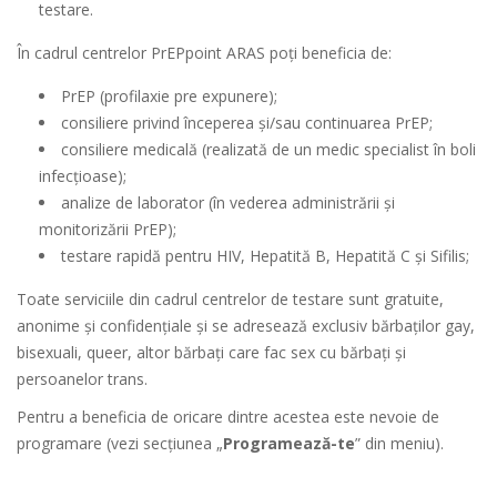
testare.
În cadrul centrelor PrEPpoint ARAS poți beneficia de:
PrEP (profilaxie pre expunere);
consiliere privind începerea și/sau continuarea PrEP;
consiliere medicală (realizată de un medic specialist în boli
infecțioase);
analize de laborator (în vederea administrării și
monitorizării PrEP);
testare rapidă pentru HIV, Hepatită B, Hepatită C și Sifilis;
Toate serviciile din cadrul centrelor de testare sunt gratuite,
anonime și confidențiale și se adresează exclusiv bărbaților gay,
bisexuali, queer, altor bărbați care fac sex cu bărbați și
persoanelor trans.
Pentru a beneficia de oricare dintre acestea este nevoie de
programare (vezi secțiunea „
Programează-te
” din meniu).