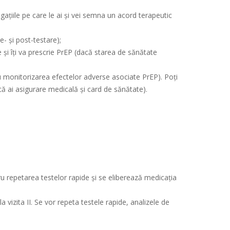
bligațiile pe care le ai și vei semna un acord terapeutic
e- și post-testare);
 și îți va prescrie PrEP (dacă starea de sănătate
u monitorizarea efectelor adverse asociate PrEP). Poți
dacă ai asigurare medicală și card de sănătate).
ru repetarea testelor rapide și se eliberează medicația
vizita II. Se vor repeta testele rapide, analizele de