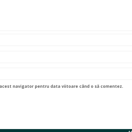
n acest navigator pentru data viitoare când o să comentez.
Un proiect al:
C
A