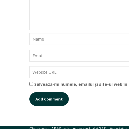
Salvează-mi numele, emailul și site-ul web î
CHECKPOINT ARAS NETWORK
Checkpoint ARAS este un proiect al ARAS - Asociația