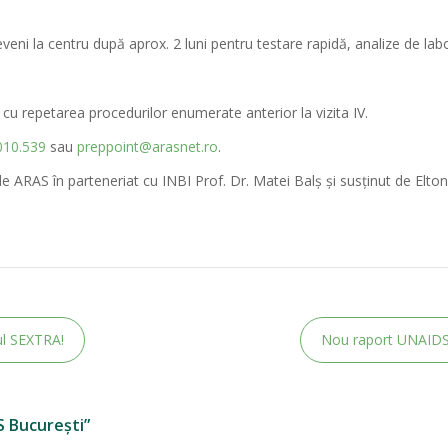
veni la centru după aprox. 2 luni pentru testare rapidă, analize de lab
 cu repetarea procedurilor enumerate anterior la vizita IV.
010.539
sau
preppoint@arasnet.ro
.
e ARAS în parteneriat cu INBI Prof. Dr. Matei Balș și susținut de Elt
ul SEXTRA!
Nou raport UNAIDS:
 București”