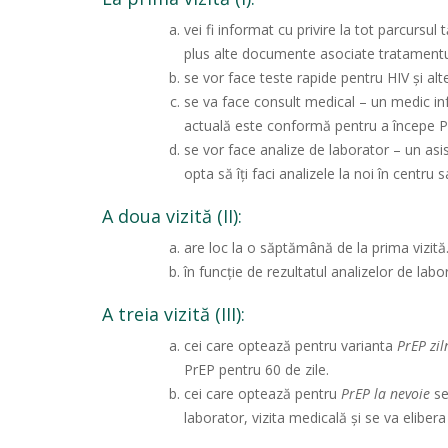
vei fi informat cu privire la tot parcursul 
plus alte documente asociate tratamentu
se vor face teste rapide pentru HIV și alte
se va face consult medical – un medic inf
actuală este conformă pentru a începe P
se vor face analize de laborator – un asi
opta să îți faci analizele la noi în centru
A doua vizită (II):
are loc la o săptămână de la prima vizită
în funcție de rezultatul analizelor de la
A treia vizită (III):
cei care optează pentru varianta
PrEP ziln
PrEP pentru 60 de zile.
cei care optează pentru
PrEP la nevoie
se
laborator, vizita medicală și se va elibe