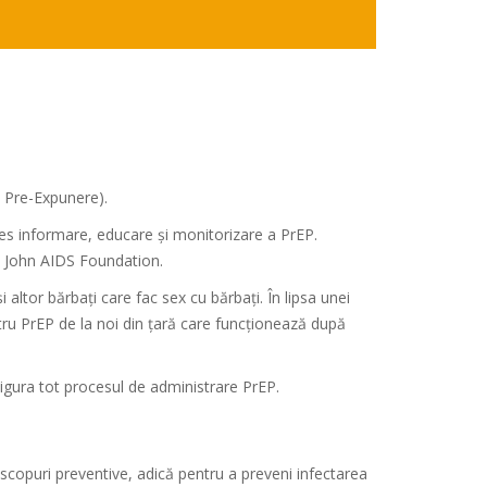
ie Pre-Expunere).
les informare, educare și monitorizare a PrEP.
on John AIDS Foundation.
 altor bărbați care fac sex cu bărbați. În lipsa unei
ntru PrEP de la noi din țară care funcționează după
igura tot procesul de administrare PrEP.
scopuri preventive, adică pentru a preveni infectarea