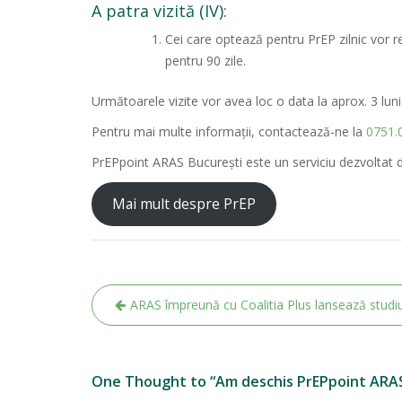
A patra vizită (IV):
Cei care optează pentru PrEP zilnic vor re
pentru 90 zile.
Următoarele vizite vor avea loc o data la aprox. 3 luni
Pentru mai multe informații, contactează-ne la
0751.
PrEPpoint ARAS București este un serviciu dezvoltat d
Mai mult despre PrEP
Navigare
ARAS împreună cu Coalitia Plus lansează studi
în
articole
One Thought to “Am deschis PrEPpoint ARAS