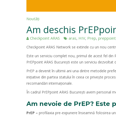
Noutăți
Am deschis PrEPpoin
Checkpoint ARAS
aras
HIV
Prep
preppoint
,
,
,
Checkpoint ARAS Network se extinde cu un nou cent
Este un serviciu complet nou, primul de acest fel din
PrEPpoint ARAS București este un serviciu dezvoltat d
PrEP a devenit în ultimii ani una dintre metodele prefer
inițiative din partea statului în ceea ce privește proc
recomandări internaționale.
În cadrul PrEPpoint ARAS București avem personal med
Am nevoie de PrEP? Este p
PrEP –
profilaxia pre-expunere înseamnă folosirea un