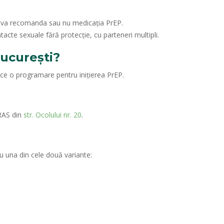
 îți va recomanda sau nu medicația PrEP.
tacte sexuale fără protecție, cu parteneri multipli.
ucurești?
face o programare pentru inițierea PrEP.
ARAS din
str. Ocolului nr. 20
.
u una din cele două variante: