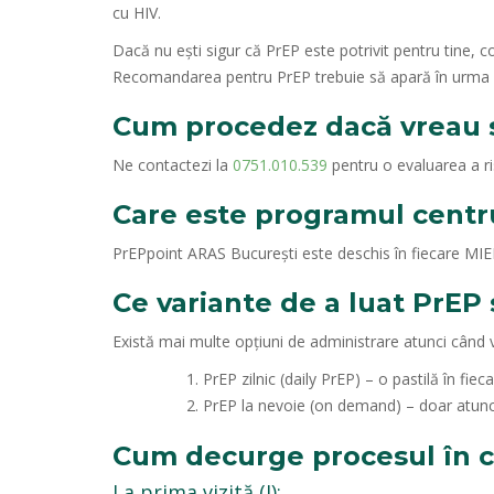
cu HIV.
Dacă nu ești sigur că PrEP este potrivit pentru tine, c
Recomandarea pentru PrEP trebuie să apară în urma unei
Cum procedez dacă vreau s
Ne contactezi la
0751.010.539
pentru o evaluarea a ris
Care este programul centru
PrEPpoint ARAS București este deschis în fiecare MIER
Ce variante de a luat PrEP 
Există mai multe opțiuni de administrare atunci când 
PrEP zilnic (daily PrEP) – o pastilă în fiec
PrEP la nevoie (on demand) – doar atunci
Cum decurge procesul în 
La prima vizită (I):