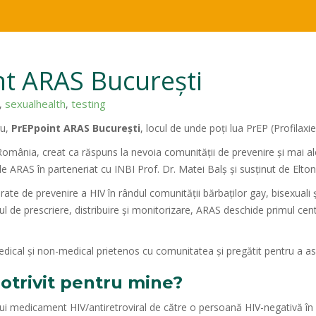
t ARAS București
sexualhealth
testing
,
,
ru,
PrEPpoint ARAS București
, locul de unde poți lua PrEP (Profilax
 România, creat ca răspuns la nevoia comunității de prevenire și mai a
e ARAS în parteneriat cu INBI Prof. Dr. Matei Balș și susținut de Elt
ate de prevenire a HIV în rândul comunității bărbaților gay, bisexuali și
esul de prescriere, distribuire și monitorizare, ARAS deschide primul ce
ical și non-medical prietenos cu comunitatea și pregătit pentru a as
otrivit pentru mine?
ui medicament HIV/antiretroviral de către o persoană HIV-negativă în 