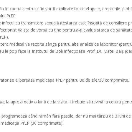
tău în cadrul centrului, îți vor fi explicate toate etapele, drepturile și o
lui PrEP;
 infecții cu transmitere sexuală (testarea este însoțită de consiliere pr
ecționist va sta de vorbă cu tine pentru a-ți evalua starea de sănătate
rEP).
stent medical va recolta sânge pentru alte analize de laborator (pentr
 sau le poți face la Institutul de Boli Infecțioase Prof. Dr. Matei Balș (
.
borator se eliberează medicația PrEP pentru 30 de zile/30 comprimate.
ic,
la aproximativ o lună de la vizita II
trebuie să revină la centru pent
 programează când rămân fără pastile, dar nu mai târziu de 3 luni de la 
ra medicația PrEP (30 comprimate).