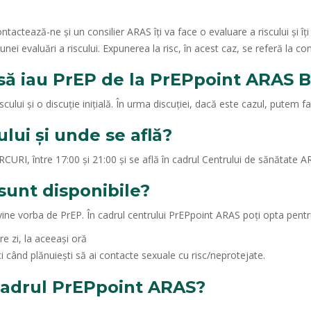
ontactează-ne și un consilier ARAS îți va face o evaluare a riscului și
 evaluări a riscului. Expunerea la risc, în acest caz, se referă la con
ă iau PrEP de la PrEPpoint ARAS B
cului și o discuție inițială. În urma discuției, dacă este cazul, putem 
lui și unde se află?
CURI, între 17:00 și 21:00 și se află în cadrul Centrului de sănătate 
sunt disponibile?
vine vorba de PrEP. În cadrul centrului PrEPpoint ARAS poți opta pentr
are zi, la aceeași oră
 când plănuiești să ai contacte sexuale cu risc/neprotejate.
cadrul PrEPpoint ARAS?