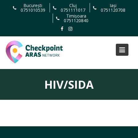
Skip
București
Cluj
Iași
0751010539
0751111017
0751120708
to
Timișoara
content
0751120840
HIV/SIDA