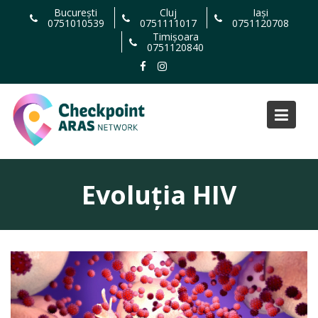
Skip
București
Cluj
Iași
0751010539
0751111017
0751120708
to
Timișoara
content
0751120840
Evoluția HIV