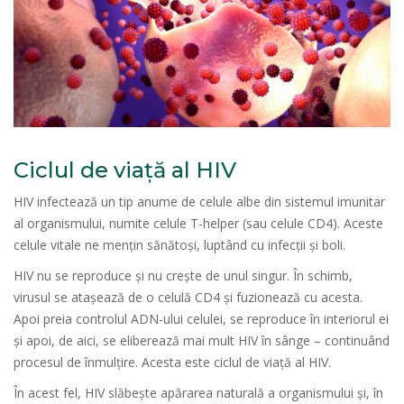
Ciclul de viață al HIV
HIV infectează un tip anume de celule albe din sistemul imunitar
al organismului, numite celule T-helper (sau celule CD4). Aceste
celule vitale ne mențin sănătoși, luptând cu infecții și boli.
HIV nu se reproduce și nu crește de unul singur. În schimb,
virusul se atașează de o celulă CD4 și fuzionează cu acesta.
Apoi preia controlul ADN-ului celulei, se reproduce în interiorul ei
și apoi, de aici, se eliberează mai mult HIV în sânge – continuând
procesul de înmulțire. Acesta este ciclul de viață al HIV.
În acest fel, HIV slăbește apărarea naturală a organismului și, în