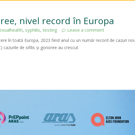
noree, nivel record în Europa
exualhealth
syphilis
testing
Leave a comment
,
,
tere în toată Europa, 2023 fiind anul cu un număr record de cazuri noi.
 cazurile de sifilis și gonoree au crescut