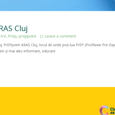
RAS Cluj
HIV
Prep
preppoint
Leave a comment
,
,
uj; PrEPpoint ARAS Cluj, locul de unde poți lua PrEP (Profilaxie Pre-E
ire și mai ales informare, educare