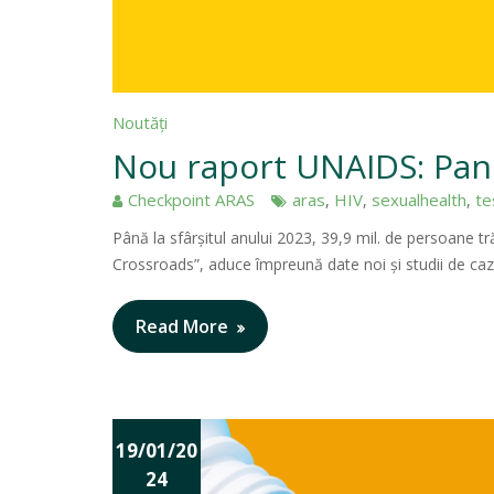
Noutăți
Nou raport UNAIDS: Pand
Checkpoint ARAS
aras
HIV
sexualhealth
te
,
,
,
Până la sfârșitul anului 2023, 39,9 mil. de persoane t
Crossroads”, aduce împreună date noi și studii de c
Read More
19/01/20
24