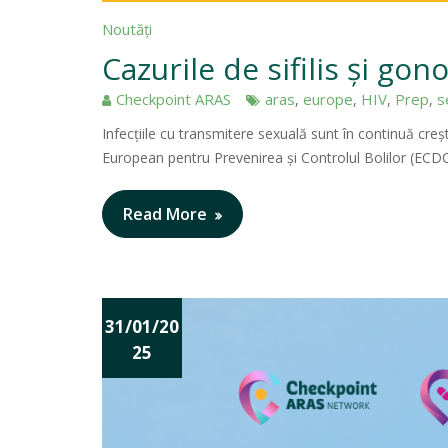
Noutăți
Cazurile de sifilis și go
Checkpoint ARAS
aras
europe
HIV
Prep
s
,
,
,
,
Infecțiile cu transmitere sexuală sunt în continuă creș
European pentru Prevenirea și Controlul Bolilor (ECDC)
Read More
31/01/20
25