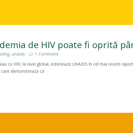
emia de HIV poate fi oprită pâ
sting
unaids
1 Comment
,
răiau cu HIV, la nivel global, estimează UNAIDS în cel mai recent rapo
az care demonstrează că