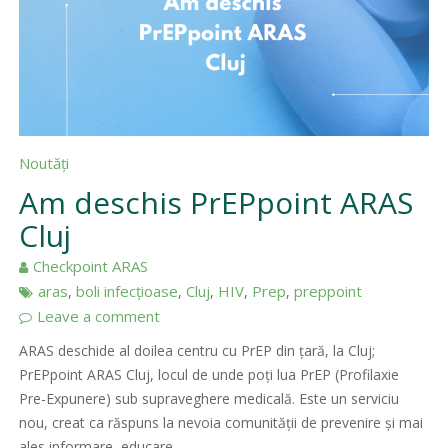
Noutăți
Am deschis PrEPpoint ARAS
Cluj
Checkpoint ARAS
aras
boli infecțioase
Cluj
HIV
Prep
preppoint
,
,
,
,
,
Leave a comment
ARAS deschide al doilea centru cu PrEP din țară, la Cluj;
PrEPpoint ARAS Cluj, locul de unde poți lua PrEP (Profilaxie
Pre-Expunere) sub supraveghere medicală. Este un serviciu
nou, creat ca răspuns la nevoia comunității de prevenire și mai
ales informare, educare