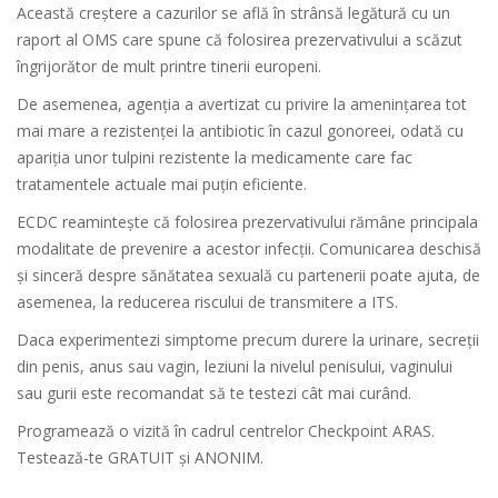
Această creștere a cazurilor se află în strânsă legătură cu un
raport al OMS care spune că folosirea prezervativului a scăzut
îngrijorător de mult printre tinerii europeni.
De asemenea, agenția a avertizat cu privire la amenințarea tot
mai mare a rezistenței la antibiotic în cazul gonoreei, odată cu
apariția unor tulpini rezistente la medicamente care fac
tratamentele actuale mai puțin eficiente.
ECDC reamintește că folosirea prezervativului rămâne principala
modalitate de prevenire a acestor infecții. Comunicarea deschisă
și sinceră despre sănătatea sexuală cu partenerii poate ajuta, de
asemenea, la reducerea riscului de transmitere a ITS.
Daca experimentezi simptome precum durere la urinare, secreții
din penis, anus sau vagin, leziuni la nivelul penisului, vaginului
sau gurii este recomandat să te testezi cât mai curând.
Programează o vizită în cadrul centrelor Checkpoint ARAS.
Testează-te GRATUIT și ANONIM.