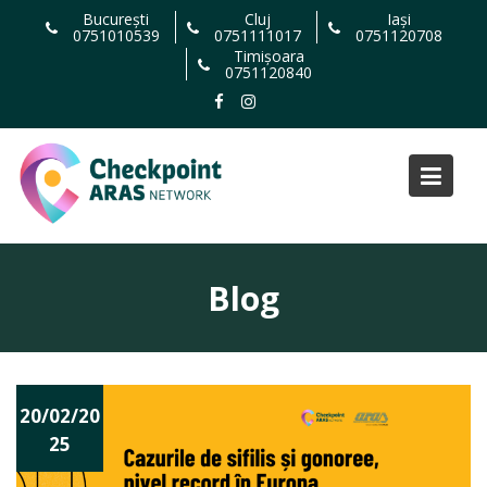
Skip
București
Cluj
Iași
0751010539
0751111017
0751120708
to
Timișoara
content
0751120840
Blog
Nout
20/02/20
ăți
25