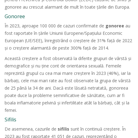
gonoree au crescut alarmant de mult în toate țările din Europa.
Gonoree
În 2023, aproape 100 000 de cazuri confirmate de
gonoree
au
fost raportate în țările Uniunii Europene/Spațiului Economic
European (UE/SEE), înregistrând o creștere de 31% față de 2022
și o creștere alarmantă de peste 300% față de 2014.
Această creștere a fost observată la diferite grupuri de vârstă și
demografice și nu ține cont de orientarea sexuală. Femeile
reprezintă grupul cu cea mai mare creștere în 2023 (46%), iar la
bărbați, cele mai mari rate au fost observate la grupa de vârstă
de 25 până la 34 de ani. Dacă este lăsată netratată, gonoreea
poate duce la probleme semnificative de sănătate, cum ar fi
boala inflamatorie pelvină și infertilitate atât la bărbați, cât și la
femei.
Sifilis
De asemenea, cazurile de
sifilis
sunt în continuă creștere. În
2023 au fost raportate 41 051 de cazuri, reprezentând o