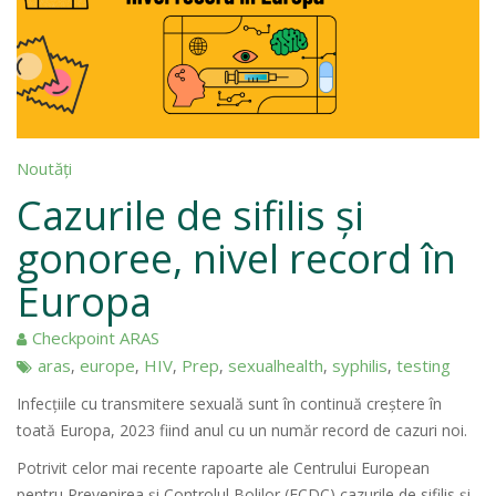
Noutăți
Cazurile de sifilis și
gonoree, nivel record în
Europa
Checkpoint ARAS
aras
europe
HIV
Prep
sexualhealth
syphilis
testing
,
,
,
,
,
,
Infecțiile cu transmitere sexuală sunt în continuă creștere în
toată Europa, 2023 fiind anul cu un număr record de cazuri noi.
Potrivit celor mai recente rapoarte ale Centrului European
pentru Prevenirea și Controlul Bolilor (ECDC) cazurile de sifilis și