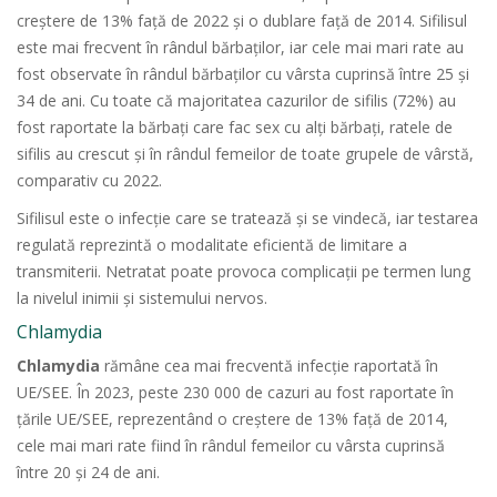
creștere de 13% față de 2022 și o dublare față de 2014. Sifilisul
este mai frecvent în rândul bărbaților, iar cele mai mari rate au
fost observate în rândul bărbaților cu vârsta cuprinsă între 25 și
34 de ani. Cu toate că majoritatea cazurilor de sifilis (72%) au
fost raportate la bărbați care fac sex cu alți bărbați, ratele de
sifilis au crescut și în rândul femeilor de toate grupele de vârstă,
comparativ cu 2022.
Sifilisul este o infecție care se tratează și se vindecă, iar testarea
regulată reprezintă o modalitate eficientă de limitare a
transmiterii. Netratat poate provoca complicații pe termen lung
la nivelul inimii și sistemului nervos.
Chlamydia
Chlamydia
rămâne cea mai frecventă infecție raportată în
UE/SEE. În 2023, peste 230 000 de cazuri au fost raportate în
țările UE/SEE, reprezentând o creștere de 13% față de 2014,
cele mai mari rate fiind în rândul femeilor cu vârsta cuprinsă
între 20 și 24 de ani.