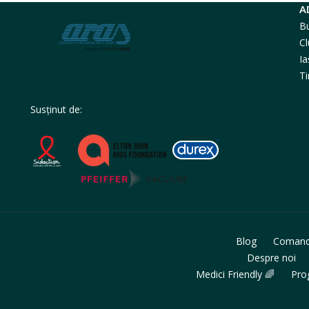
A
Bu
Cl
Ia
Ti
Susținut de:
Blog
Coman
Despre noi
Medici Friendly 🌈
Pro