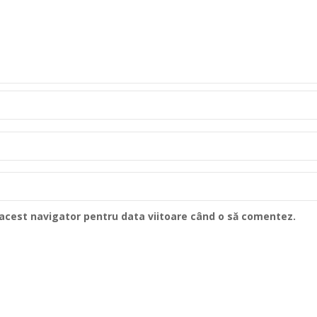
n acest navigator pentru data viitoare când o să comentez.
Un proiect al:
C