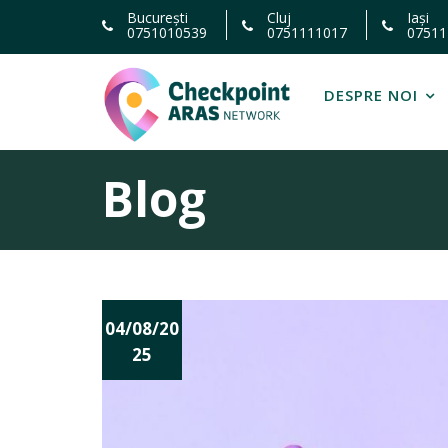
Skip
București
Cluj
Iași
0751010539
0751111017
07511
to
content
DESPRE NOI
Blog
Nout
04/08/20
ăți
25