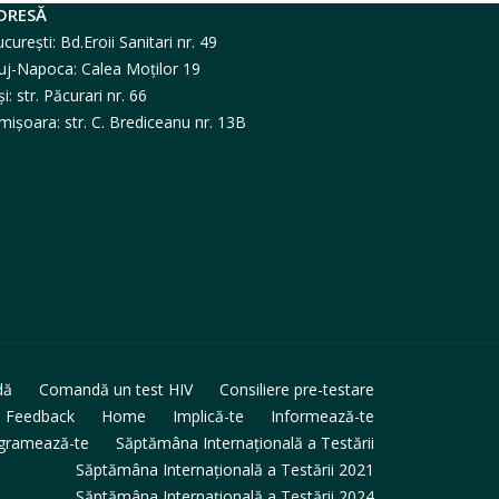
DRESĂ
curești: Bd.Eroii Sanitari nr. 49
uj-Napoca: Calea Moților 19
și: str. Păcurari nr. 66
mișoara: str. C. Brediceanu nr. 13B
dă
Comandă un test HIV
Consiliere pre-testare
Feedback
Home
Implică-te
Informează-te
gramează-te
Săptămâna Internațională a Testării
Săptămâna Internațională a Testării 2021
Săptămâna Internațională a Testării 2024