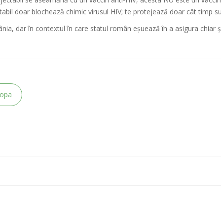
ectabil doar blochează chimic virusul HIV; te protejează doar cât timp
a, dar în contextul în care statul român eșuează în a asigura chiar ș
ropa