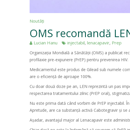
Noutăți
OMS recomandă LENA
Lucian Hanu
injectabil
lenacapavir
Prep
,
,
Organizația Mondială a Sănătății (OMS) a publicat re
profilaxie pre-expunere (PrEP) pentru prevenirea HIV.
Medicamentul este produs de Gilead sub numele comerc
are o eficiență de aproape 100%.
Cu doar două doze pe an, LEN reprezintă un pas importa
respectarea tratamentului zilnic (PrEP oral), stigmati
Nu este prima dată când vorbim de PrEP injectabil. Î
Apretude, are ca substanță activă Cabotegravir și se a
Așadar, avantajul major al Lenacapavir este administrar
Chiar dacă ne este la îndemână să spunem că PrEP inje