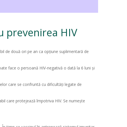
 prevenirea HIV
abil de două ori pe an ca opțiune suplimentară de
te face o persoană HIV-negativă o dată la 6 luni și
or care se confruntă cu dificultăți legate de
abil care protejează împotriva HIV. Se numește
În timp ce vaccinul îți antrenează sistemul imunitar