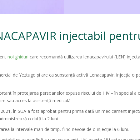
CAPAVIR injectabil pentru
cent
noi ghiduri
care recomandă utilizarea lenacapavirului (LEN) inject
ial de Yeztugo și are ca substanță activă Lenacapavir. Injecția o poa
nt în protejarea persoanelor expuse riscului de HIV – în special a cel
zare sau acces la asistență medicală.
n 2021, în SUA a fost aprobat pentru prima dată un medicament inject
dministrează o dată la 2 luni.
ea la intervale mari de timp, fiind nevoie de o injecție la 6 luni.
ctabil se aseamănă cu un vaccin anti-HIV, acesta NU este un vaccin. 