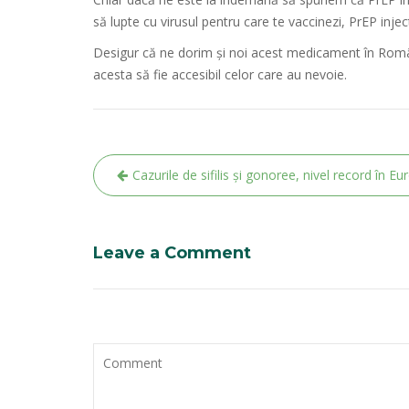
să lupte cu virusul pentru care te vaccinezi, PrEP inj
Desigur că ne dorim și noi acest medicament în Români
acesta să fie accesibil celor care au nevoie.
Navigare
Cazurile de sifilis și gonoree, nivel record în Eu
în
articole
Leave a Comment