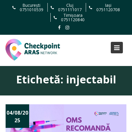
Skip
București
Cluj
Iași
0751010539
0751111017
0751120708
to
Timișoara
content
0751120840
Etichetă:
injectabil
04/08/20
25