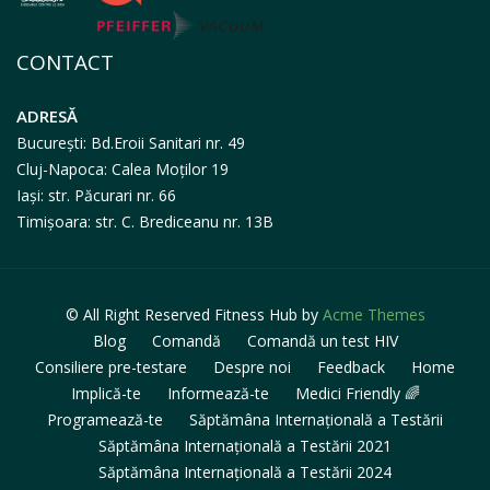
CONTACT
ADRESĂ
București: Bd.Eroii Sanitari nr. 49
Cluj-Napoca: Calea Moților 19
Iași: str. Păcurari nr. 66
Timișoara: str. C. Brediceanu nr. 13B
© All Right Reserved
Fitness Hub by
Acme Themes
Blog
Comandă
Comandă un test HIV
Consiliere pre-testare
Despre noi
Feedback
Home
Implică-te
Informează-te
Medici Friendly 🌈
Programează-te
Săptămâna Internațională a Testării
Săptămâna Internațională a Testării 2021
Săptămâna Internațională a Testării 2024