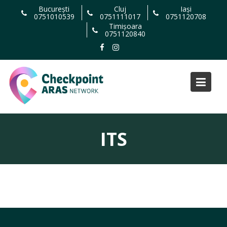
Skip
București
Cluj
Iași
0751010539
0751111017
0751120708
to
Timișoara
content
0751120840
ITS